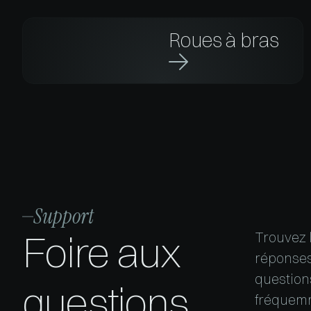
Roues à bras

Support
Foire aux
Trouvez 
réponse
questions
questions
fréquem