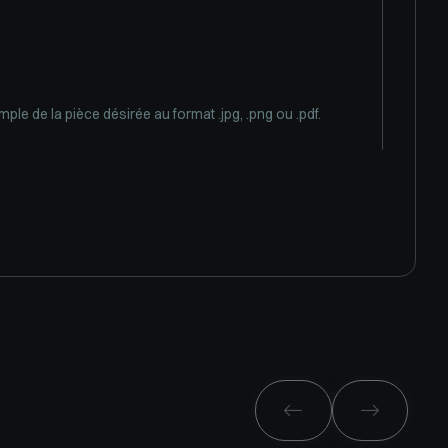
ple de la pièce désirée au format .jpg, .png ou .pdf.

