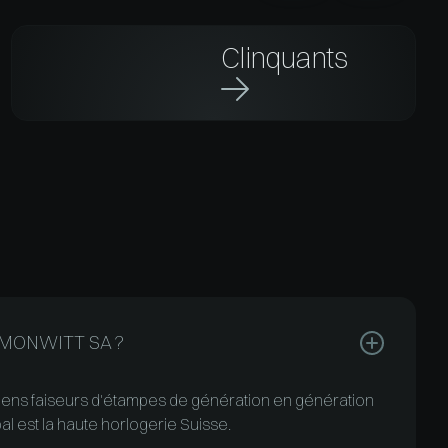
Clinquants

de MONWITT SA ?
ns faiseurs d'étampes de génération en génération
pal est la haute horlogerie Suisse.