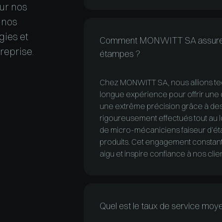
ur nos
 nos
gies et
Comment MONWITT SA assure-t-el
reprise.
étampes ?
Chez MONWITT SA, nous allions tec
longue expérience pour offrir une
une extrême précision grâce à des
rigoureusement effectués tout au l
de micro-mécaniciens faiseur d’éta
produits. Cet engagement constant
aigu et inspire confiance à nos clie
Quel est le taux de service 