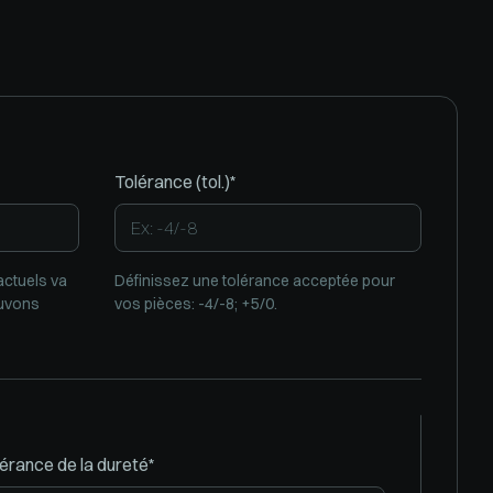
Tolérance (tol.)*
actuels va
Définissez une tolérance acceptée pour
ouvons
vos pièces: -4/-8; +5/0.
érance de la dureté*