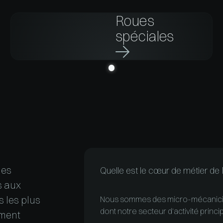
Roues
spéciales

les
Quelle est le cœur de métier 
s aux
 les plus
Nous sommes des micro-mécanicie
dont notre secteur d'activité princi
ment